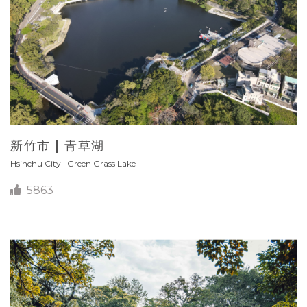
新竹市 | 青草湖
Hsinchu City | Green Grass Lake
5863