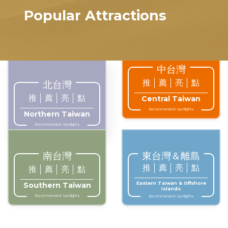
Popular Attractions
中台灣
推
薦
亮
點
北台灣
推
薦
亮
點
Central Taiwan
Recommended Spotlights
Northern Taiwan
Recommended Spotlights
南台灣
東台灣＆離島
推
薦
亮
點
推
薦
亮
點
Eastern Taiwan & Offshore
Southern Taiwan
Islands
Recommended Spotlights
Recommended Spotlights