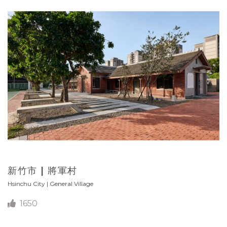
新竹市 | 將軍村
Hsinchu City | General Village
1650