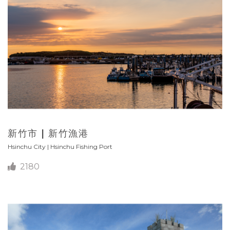
新竹市 | 新竹漁港
Hsinchu City | Hsinchu Fishing Port
2180