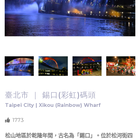
臺北市 ｜ 錫口(彩虹)碼頭
Taipei City | Xikou (Rainbow) Wharf
1773
松山地區於乾隆年間，古名為「錫口」。位於松河街四