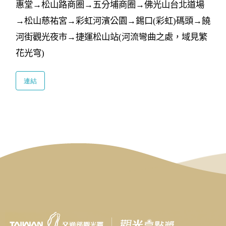
惠堂→松山路商圈→五分埔商圈→佛光山台北道場
→松山慈祐宮→彩虹河濱公園→錫口(彩虹)碼頭→饒
河街觀光夜市→捷運松山站(河流彎曲之處，域見繁
花光穹)
連結