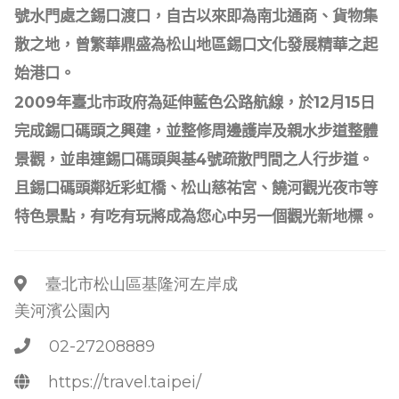
號水門處之錫口渡口，自古以來即為南北通商、貨物集
散之地，曾繁華鼎盛為松山地區錫口文化發展精華之起
始港口。
2009
12
15
年臺北市政府為延伸藍色公路航線，於
月
日
完成錫口碼頭之興建，並整修周邊護岸及親水步道整體
4
景觀，並串連錫口碼頭與基
號疏散門間之人行步道。
且錫口碼頭鄰近彩虹橋、松山慈祐宮、饒河觀光夜市等
特色景點，有吃有玩將成為您心中另一個觀光新地標。
臺北市松山區基隆河左岸成
美河濱公園內
02-27208889
https://travel.taipei/