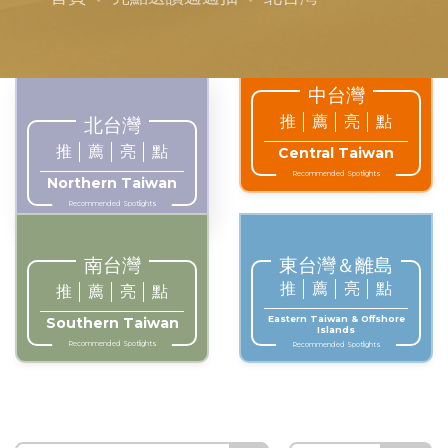
中台灣
推
薦
亮
點
北台灣
推
薦
亮
點
Central Taiwan
Recommended Spotlights
Northern Taiwan
Recommended Spotlights
南台灣
東台灣＆離島
推
薦
亮
點
推
薦
亮
點
Eastern Taiwan & Offshore
Southern Taiwan
Islands
Recommended Spotlights
Recommended Spotlights