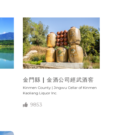
金門縣 | 金酒公司經武酒窖
Kinmen County | Jingwu Cellar of Kinmen
Kaoliang Liquor Inc.
9853