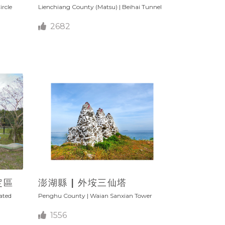
rcle
Lienchiang County (Matsu) | Beihai Tunnel
2682
定區
澎湖縣 | 外垵三仙塔
ated
Penghu County | Waian Sanxian Tower
1556