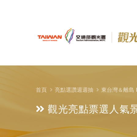
首頁
亮點選讚週週抽
東台灣＆離島 EA
觀光亮點票選
人氣