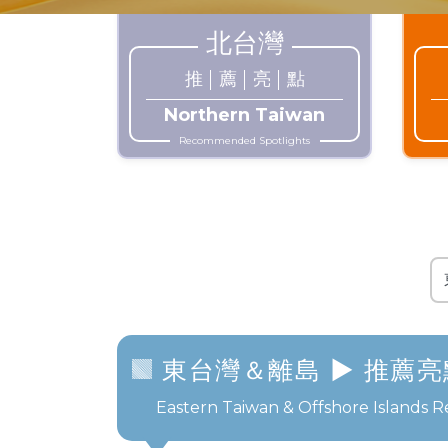
北台灣
推
薦
亮
點
Northern Taiwan
Recommended Spotlights
東台灣＆離島
► 推薦亮
Eastern Taiwan & Offshore Islands