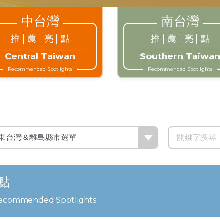
中台灣
南台灣
推
薦
亮
點
推
薦
亮
點
Central Taiwan
Southern Taiwan
Recommended Spotlights
Recommended Spotlights
點
 Recommended Spotlights