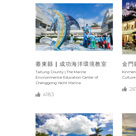
臺東縣 | 成功海洋環境教室
金門
Taitung County | The Marine
Kinmen 
Environmental Education Center of
Culture 
Chenggong Yacht Marina
26
4183