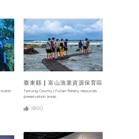
臺東縣 | 富山漁業資源保育區
rwater
Taitung County | FuSan fishery resources
preservation areas
1800