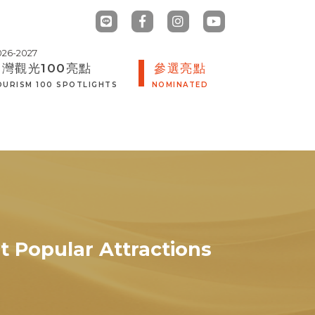
台灣觀光100亮點
參選亮點
OURISM 100 SPOTLIGHTS
NOMINATED
t Popular Attractions