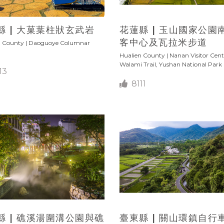
縣 | 大菓葉柱狀玄武岩
花蓮縣 | 玉山國家公園
客中心及瓦拉米步道
 County | Daoguoye Columnar
Hualien County | Nanan Visitor Cen
Walami Trail, Yushan National Park
13
8111
縣 | 礁溪湯圍溝公園與礁
臺東縣 | 關山環鎮自行