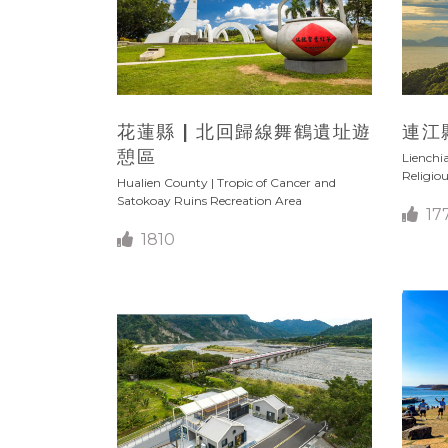
花蓮縣 | 北回歸線舞鶴遺址遊
連江
憩區
Lienchi
Religio
Hualien County | Tropic of Cancer and
Satokoay Ruins Recreation Area
17
1810