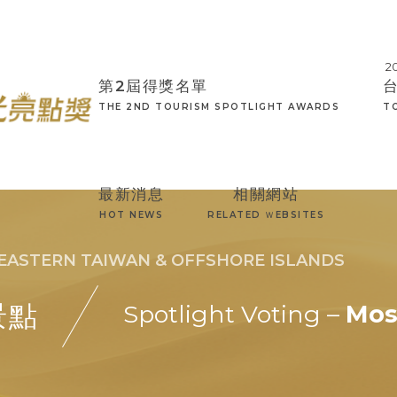
第2屆得獎名單
THE 2ND TOURISM SPOTLIGHT AWARDS
T
最新消息
相關網站
HOT NEWS
RELATED ＷEBSITES
STERN TAIWAN & OFFSHORE ISLANDS
景點
Spotlight Voting –
Mos