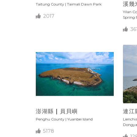
溪幾
Taitung County | Taimali Dawn Park
Yilan C
2017
Spring 
36
澎湖縣 | 員貝嶼
連江
Penghu County | Yuanbei Island
Lienchi
Dongyan
5178
12