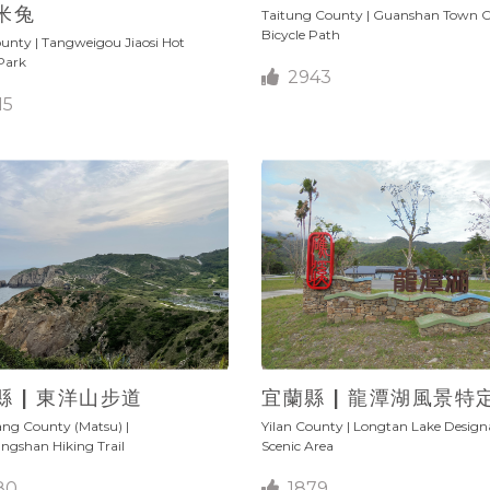
米兔
Taitung County | Guanshan Town Ci
Bicycle Path
ounty | Tangweigou Jiaosi Hot
Park
2943
15
縣 | 東洋山步道
宜蘭縣 | 龍潭湖風景特
ang County (Matsu) |
Yilan County | Longtan Lake Design
gshan Hiking Trail
Scenic Area
80
1879