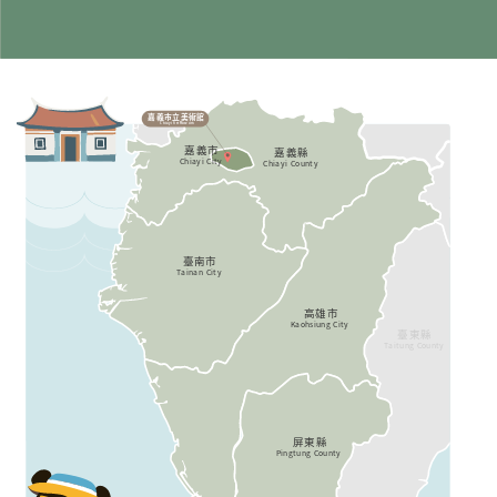
阿里山林業暨鐵道
嘉義市立美術館
Alishan Forest Railway
Chiayi Art Museum
奮起湖及其步道群
Fenqihu and its Trails
嘉義市
嘉義縣
Chiayi City
Chiayi County
二延平步道
Eryanping Trail
關子嶺溫泉風景區
曾文水庫漂流木提琴村
Guanziling Hot Spring
Zengwen Reservoir Driftwood Violin Village
井仔腳瓦盤鹽田
Jingzaijiao Tile-paved Salt Fields
仙湖休閒農場
Senwho Farm
臺南市
T
ainan City
四草綠色隧道
高雄市
Sicao Green Tunnel
Kaohsiung City
臺東縣
T
aitung County
國立科學工藝博物館
National Science and Technology Museum
衛武營國家藝術文化中心
紅頂穀創穀物文創樂園
National Kaohsiung Center for the Arts (Weiwuying)
Red Barn Factory & Tours
霧臺神山部落
勝利星村創意生活園區
Shenshan Tribe, Wutai Township, Pingtung County
History of Victorystar in Pingtung (V.I.P. Zone)
蓮池潭龍虎塔
屏菸1936文化基地
Dragon Tiger Tower
屏東縣
Pingtung 1936 Tobacco Cultural Base
Pingtung County
壽山動物園
Shoushan Zoo
六堆客家文化園區
Liugdui Hakka Cultural Park