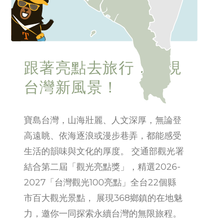
大港橋愛河灣
高雄燈塔
泗溝水聚落
Great Harbor Bridge at Love River Bay
Kaohsiung Lighthouse
Sihgoushuei Settlement
鵬灣跨海大橋
Dapeng Bay Bridge
小琉球花瓶岩
Flower Vase Rock
跟著亮點去旅行，發現
國立海洋生物博物館
National Museum of Marine Biology and Aquarium
台灣新風景！
墾丁國家公園龍磐公園
Longpan Park, Kenting National Park
寶島台灣，山海壯麗、人文深厚，無論登
高遠眺、依海逐浪或漫步巷弄，都能感受
生活的韻味與文化的厚度。 交通部觀光署
結合第二屆「觀光亮點獎」，精選2026-
2027「台灣觀光100亮點」全台22個縣
市百大觀光景點， 展現368鄉鎮的在地魅
力，邀你一同探索永續台灣的無限旅程。