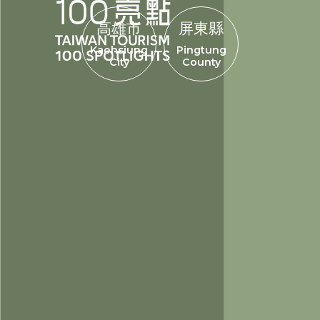
高雄市
屏東縣
Kaohsiung
Pingtung
City
County