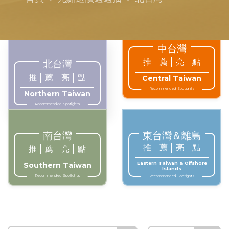
中台灣
推
薦
亮
點
北台灣
推
薦
亮
點
Central Taiwan
Recommended Spotlights
Northern Taiwan
Recommended Spotlights
南台灣
東台灣＆離島
推
薦
亮
點
推
薦
亮
點
Eastern Taiwan & Offshore
Southern Taiwan
Islands
Recommended Spotlights
Recommended Spotlights