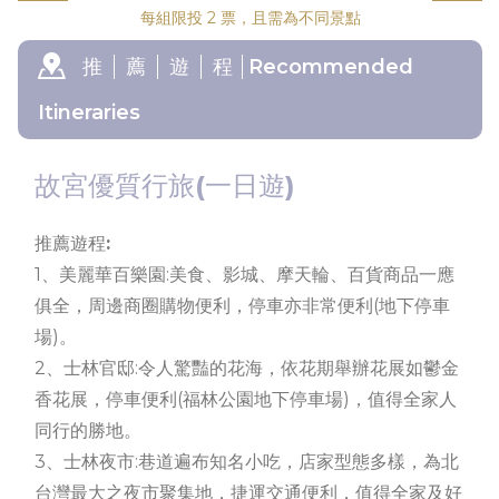
每組限投 2 票，且需為不同景點
推
薦
遊
程
Recommended
Itineraries
故宮優質行旅(一日遊)
推薦遊程:
1、美麗華百樂園:美食、影城、摩天輪、百貨商品一應
俱全，周邊商圈購物便利，停車亦非常便利(地下停車
場)。
2、士林官邸:令人驚豔的花海，依花期舉辦花展如鬱金
香花展，停車便利(福林公園地下停車場)，值得全家人
同行的勝地。
3、士林夜市:巷道遍布知名小吃，店家型態多樣，為北
台灣最大之夜市聚集地，捷運交通便利，值得全家及好