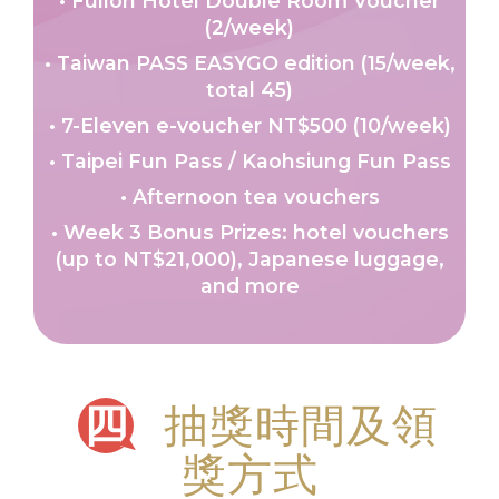
• Fullon Hotel Double Room Voucher
(2/week)
• Taiwan PASS EASYGO edition (15/week,
total 45)
• 7-Eleven e-voucher NT$500 (10/week)
• Taipei Fun Pass / Kaohsiung Fun Pass
• Afternoon tea vouchers
• Week 3 Bonus Prizes: hotel vouchers
(up to NT$21,000), Japanese luggage,
and more
四
抽獎時間及領
獎方式