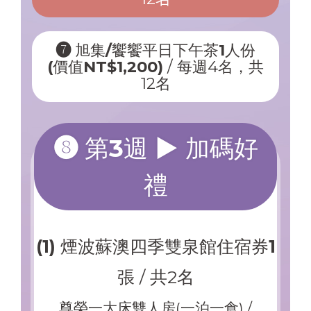
➐ 旭集/饗饗平日下午茶1人份
(價值NT$1,200)
/ 每週4名，共
12名
➑ 第3週 ▶ 加碼好
禮
(1) 煙波蘇澳四季雙泉館住宿券1
張
/ 共2名
尊榮一大床雙人房(一泊一食) /