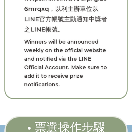
6mrqxq
，以利主辦單位以
LINE官方帳號主動通知中獎者
之LINE帳號。
Winners will be announced
weekly on the official website
and notified via the LINE
Official Account. Make sure to
add it to receive prize
notifications.
• 票選操作步驟