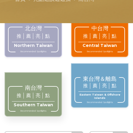
北台灣
中台灣
推
薦
亮
點
推
薦
亮
點
Northern Taiwan
Central Taiwan
Recommended Spotlights
Recommended Spotlights
東台灣＆離島
推
薦
亮
點
南台灣
推
薦
亮
點
Eastern Taiwan & Offshore
Islands
Recommended Spotlights
Southern Taiwan
Recommended Spotlights