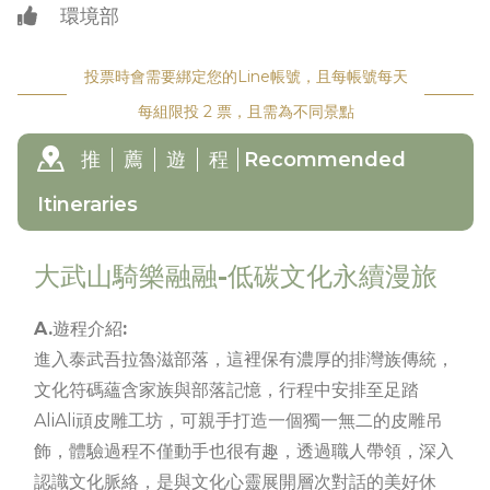
環境部
投票時會需要綁定您的Line帳號，且每帳號每天
每組限投 2 票，且需為不同景點
推
薦
遊
程
Recommended
Itineraries
大武山騎樂融融-低碳文化永續漫旅
A.遊程介紹:
進入泰武吾拉魯滋部落，這裡保有濃厚的排灣族傳統，
文化符碼蘊含家族與部落記憶，行程中安排至足踏
AliAli頑皮雕工坊，可親手打造一個獨一無二的皮雕吊
飾，體驗過程不僅動手也很有趣，透過職人帶領，深入
認識文化脈絡，是與文化心靈展開層次對話的美好休