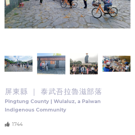
屏東縣 ｜ 泰武吾拉魯滋部落
Pingtung County | Wulaluz, a Paiwan
Indigenous Community
1744