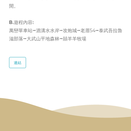
閒。
B.遊程內容:
萬巒單車站⭢泗溝水水岸⭢攻炮城⭢老厝54⭢泰武吾拉魯
滋部落⭢大武山平地森林⭢囍羊羊牧場
連結