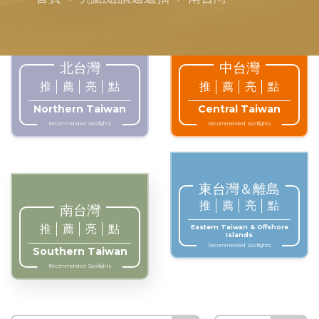
北台灣
中台灣
推
薦
亮
點
推
薦
亮
點
Northern Taiwan
Central Taiwan
Recommended Spotlights
Recommended Spotlights
東台灣＆離島
推
薦
亮
點
南台灣
推
薦
亮
點
Eastern Taiwan & Offshore
Islands
Recommended Spotlights
Southern Taiwan
Recommended Spotlights