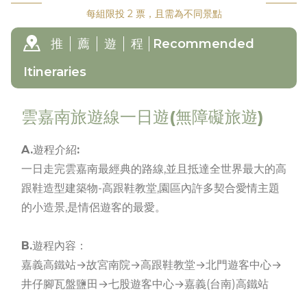
每組限投 2 票，且需為不同景點
推
薦
遊
程
Recommended
Itineraries
雲嘉南旅遊線一日遊(無障礙旅遊)
A.遊程介紹:
一日走完雲嘉南最經典的路線,並且抵達全世界最大的高
跟鞋造型建築物-高跟鞋教堂,園區內許多契合愛情主題
的小造景,是情侶遊客的最愛。
B.遊程內容：
嘉義高鐵站→故宮南院→高跟鞋教堂→北門遊客中心→
井仔腳瓦盤鹽田→七股遊客中心→嘉義(台南)高鐵站