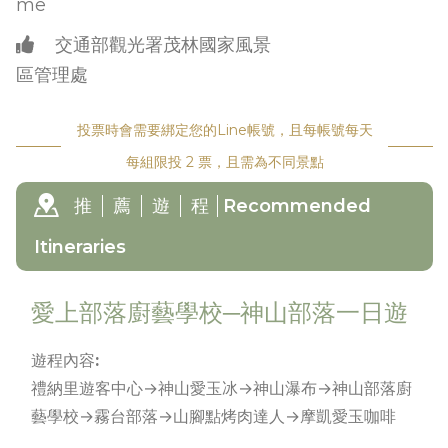
me
交通部觀光署茂林國家風景
區管理處
投票時會需要綁定您的Line帳號，且每帳號每天
每組限投 2 票，且需為不同景點
推
薦
遊
程
Recommended
Itineraries
愛上部落廚藝學校─神山部落一日遊
遊程內容:
禮納里遊客中心→神山愛玉冰→神山瀑布→神山部落廚
藝學校→霧台部落→山腳點烤肉達人→摩凱愛玉咖啡