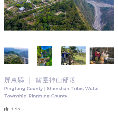
屏東縣 ｜ 霧臺神山部落
Pingtung County | Shenshan Tribe, Wutai
Township, Pingtung County
3143