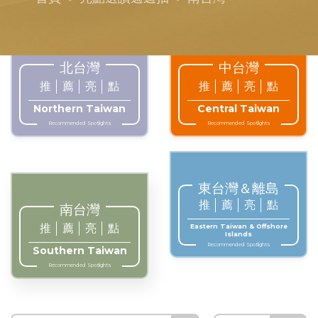
北台灣
中台灣
推
薦
亮
點
推
薦
亮
點
Northern Taiwan
Central Taiwan
Recommended Spotlights
Recommended Spotlights
東台灣＆離島
推
薦
亮
點
南台灣
推
薦
亮
點
Eastern Taiwan & Offshore
Islands
Recommended Spotlights
Southern Taiwan
Recommended Spotlights