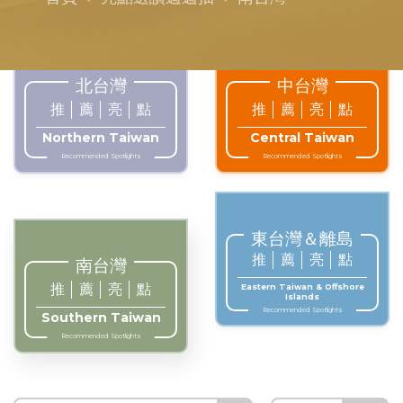
北台灣
中台灣
推
薦
亮
點
推
薦
亮
點
Northern Taiwan
Central Taiwan
Recommended Spotlights
Recommended Spotlights
東台灣＆離島
推
薦
亮
點
南台灣
推
薦
亮
點
Eastern Taiwan & Offshore
Islands
Recommended Spotlights
Southern Taiwan
Recommended Spotlights