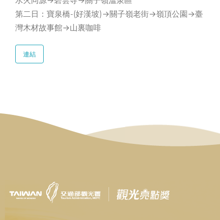
水火同源→碧雲寺→關子嶺溫泉區
第二日：寶泉橋-(好漢坡)→關子嶺老街→嶺頂公園→臺
灣木材故事館→山裏咖啡
連結