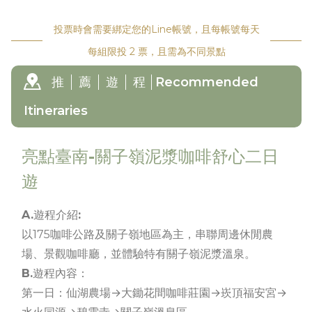
投票時會需要綁定您的Line帳號，且每帳號每天
每組限投 2 票，且需為不同景點
推
薦
遊
程
Recommended
Itineraries
亮點臺南-關子嶺泥漿咖啡舒心二日
遊
A.遊程介紹:
以175咖啡公路及關子嶺地區為主，串聯周邊休閒農
場、景觀咖啡廳，並體驗特有關子嶺泥漿溫泉。
B.遊程內容：
第一日：仙湖農場→大鋤花間咖啡莊園→崁頂福安宮→