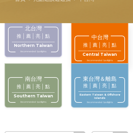
北台灣
推
薦
亮
點
中台灣
推
薦
亮
點
Northern Taiwan
Recommended Spotlights
Central Taiwan
Recommended Spotlights
南台灣
東台灣＆離島
推
薦
亮
點
推
薦
亮
點
Eastern Taiwan & Offshore
Southern Taiwan
Islands
Recommended Spotlights
Recommended Spotlights