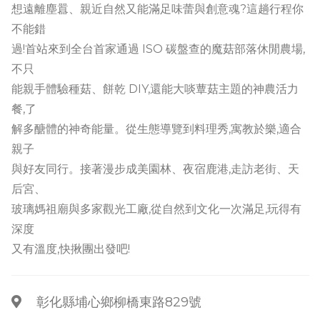
想遠離塵囂、親近自然又能滿足味蕾與創意魂?這趟行程你
不能錯
過!首站來到全台首家通過 ISO 碳盤查的魔菇部落休閒農場,
不只
能親手體驗種菇、餅乾 DIY,還能大啖蕈菇主題的神農活力
餐,了
解多醣體的神奇能量。從生態導覽到料理秀,寓教於樂,適合
親子
與好友同行。接著漫步成美園林、夜宿鹿港,走訪老街、天
后宮、
玻璃媽祖廟與多家觀光工廠,從自然到文化一次滿足,玩得有
深度
又有溫度,快揪團出發吧!
彰化縣埔心鄉柳橋東路829號