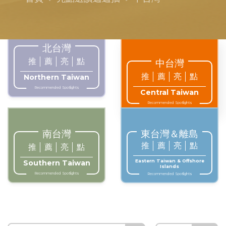
北台灣
推
薦
亮
點
中台灣
推
薦
亮
點
Northern Taiwan
Recommended Spotlights
Central Taiwan
Recommended Spotlights
南台灣
東台灣＆離島
推
薦
亮
點
推
薦
亮
點
Eastern Taiwan & Offshore
Southern Taiwan
Islands
Recommended Spotlights
Recommended Spotlights