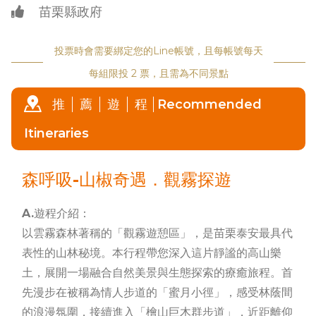
苗栗縣政府
投票時會需要綁定您的Line帳號，且每帳號每天
每組限投 2 票，且需為不同景點
推
薦
遊
程
Recommended
Itineraries
森呼吸-山椒奇遇．觀霧探遊
A.遊程介紹：
以雲霧森林著稱的「觀霧遊憩區」，是苗栗泰安最具代
表性的山林秘境。本行程帶您深入這片靜謐的高山樂
土，展開一場融合自然美景與生態探索的療癒旅程。首
先漫步在被稱為情人步道的「蜜月小徑」，感受林蔭間
的浪漫氛圍，接續進入「檜山巨木群步道」，近距離仰