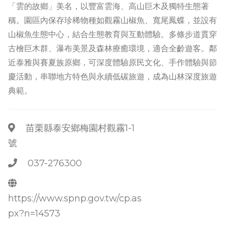
「雲的故鄉」美名，以豐富雲海、高山巨木及獨特生態著
稱。園區內保存珍稀物種如觀霧山椒魚、寬尾鳳蝶，並設有
山椒魚生態中心，結合生態教育與互動體驗。多條步道貫穿
古檜巨木群、瀑布美景及森林療癒環境，適合全齡遊客。鄰
近泰雅與賽夏族原鄉，可深度體驗原民文化、手作體驗與節
慶活動，串聯地方特色與永續低碳旅遊，成為山林深度旅遊
典範。
苗栗縣泰安鄉梅園村觀霧1-1
號
037-276300
https://www.spnp.gov.tw/cp.as
px?n=14573