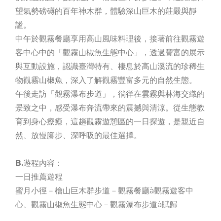
望氣勢磅礡的百年神木群，體驗深山巨木的莊嚴與靜
謐。
中午於觀霧餐廳享用高山風味料理後，接著前往觀霧遊
客中心中的「觀霧山椒魚生態中心」，透過豐富的展示
與互動設施，認識臺灣特有、棲息於高山溪流的珍稀生
物觀霧山椒魚，深入了解觀霧豐富多元的自然生態。
午後走訪「觀霧瀑布步道」，徜徉在雲霧與林海交織的
景致之中，感受瀑布奔流帶來的震撼與清涼。從生態教
育到身心療癒，這趟觀霧遊憩區的一日探遊，是親近自
然、放慢腳步、深呼吸的最佳選擇。
B.遊程內容：
一日推薦遊程
蜜月小徑－檜山巨木群步道－觀霧餐廳à觀霧遊客中
心、觀霧山椒魚生態中心－觀霧瀑布步道à賦歸